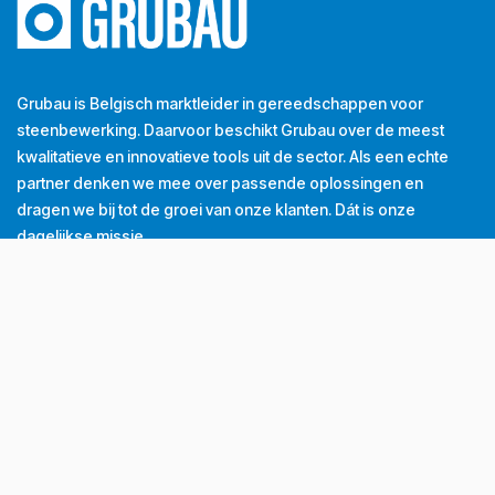
Grubau is Belgisch marktleider in gereedschappen voor
steenbewerking. Daarvoor beschikt Grubau over de meest
kwalitatieve en innovatieve tools uit de sector. Als een echte
partner denken we mee over passende oplossingen en
dragen we bij tot de groei van onze klanten. Dát is onze
dagelijkse missie.
Tel
+32 (0) 56 43 99 00
Email
info@grubau.be
Adres
Decauvillestraat 24, 8510 Kortrijk, België
BTW
BE
0420.959.313
Openingsuren
Maandag
8u-12u
13u-17u
Dinsdag
8u-12u
13u-17u
Woensdag
8u-12u
13u-17u
Donderdag
8u-12u
13u-17u