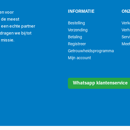
en voor
INFORMATIE
ONZ
r de meest
Bestelling
Ver
ls een echte partner
Verzending
Verh
ragen we bij tot
Betaling
Serv
 missie.
Registreer
Meet
Getrouwheidsprogramma
Mijn account
Whatsapp klantenservice