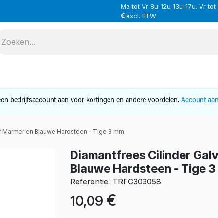
Ma tot Vr 8u-12u 13u-17u. Vr tot
excl. BTW
VERHUUR
SERVICE
OVER ONS
CONTAC
en bedrijfsaccount aan voor kortingen en andere voordelen.
Account aa
or Marmer en Blauwe Hardsteen - Tige 3 mm
Diamantfrees Cilinder Gal
Blauwe Hardsteen - Tige 
Referentie: TRFC303058
€
10,09