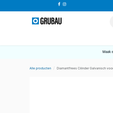
Overslaan naar inhoud
VERKOOP
Maak e
Alle producten
Diamantfrees Cilinder Galvanisch vo