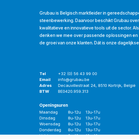
Grubau is Belgisch marktleider in gereedschapp
steenbewerking. Daarvoor beschikt Grubau ove
kwalitatieve en innovatieve tools uit de sector. A
denken we mee over passende oplossingen en d
de groei van onze klanten. Dát is onze dagelijkse
Tel
+32 (0) 56 43 99 00
Email
info@grubau.be
Adres
Decauvillestraat 24, 8510 Kortrijk, België
BTW
BE
0420.959.313
Openingsuren
Maandag
8u-12u
13u-17u
Dinsdag
8u-12u
13u-17u
Woensdag
8u-12u
13u-17u
Donderdag
8u-12u
13u-17u
Vrijdag
8u-12u
13u-16u