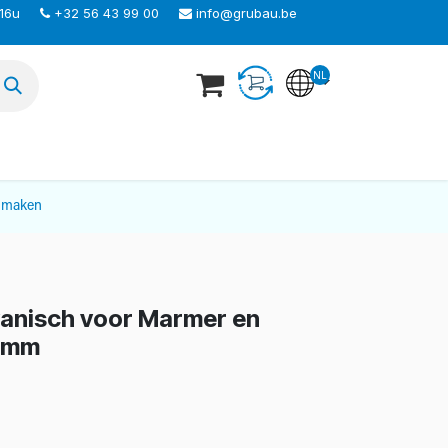
 16u
+32 56 43 99 00
info@grubau.be
NL
TEER ONS
nmaken
vanisch voor Marmer en
3 mm