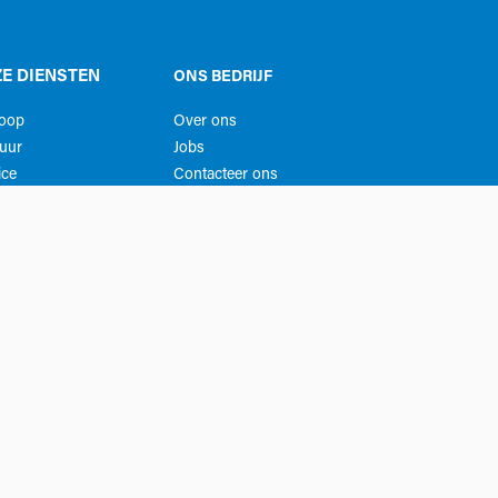
E DIENSTEN
ONS BEDRIJF
koop
Over ons
uur
Jobs
ice
Contacteer ons
ing ruimtes
Privacy
Algemene voorwaarden​