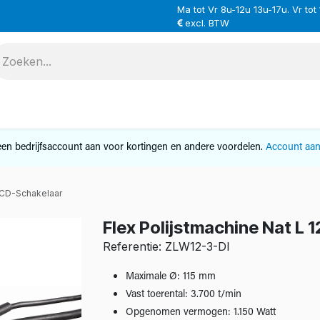
Ma tot Vr 8u-12u 13u-17u. Vr tot
excl. BTW
VERHUUR
SERVICE
OVER ONS
CONTAC
en bedrijfsaccount aan voor kortingen en andere voordelen.
Account aa
PRCD-Schakelaar
Flex Polijstmachine Nat L
Referentie: ZLW12-3-DI
Maximale Ø: 115 mm
Vast toerental: 3.700 t/min
Opgenomen vermogen: 1.150 Watt