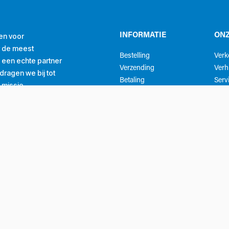
en voor
INFORMATIE
ONZ
r de meest
Bestelling
Ver
ls een echte partner
Verzending
Verh
ragen we bij tot
Betaling
Serv
 missie.
Registreer
Meet
Getrouwheidsprogramma
Mijn account
Whatsapp klantenservice