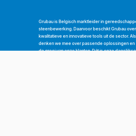
Grubau is Belgisch marktleider in gereedschapp
steenbewerking. Daarvoor beschikt Grubau ove
kwalitatieve en innovatieve tools uit de sector. A
denken we mee over passende oplossingen en d
de groei van onze klanten. Dát is onze dagelijkse
Tel
+32 (0) 56 43 99 00
Email
info@grubau.be
Adres
Decauvillestraat 24, 8510 Kortrijk, België
BTW
BE
0420.959.313
Openingsuren
Maandag
8u-12u
13u-17u
Dinsdag
8u-12u
13u-17u
Woensdag
8u-12u
13u-17u
Donderdag
8u-12u
13u-17u