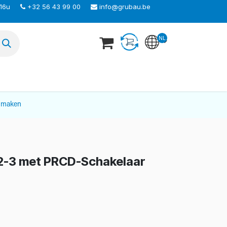
 16u
+32 56 43 99 00
info@grubau.be
NL
TEER ONS
nmaken
 12-3 met PRCD-Schakelaar