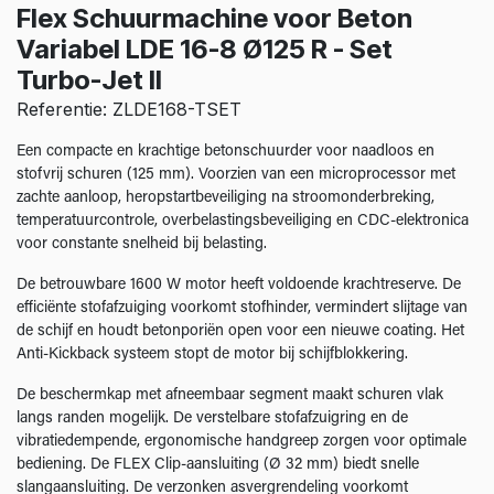
Flex Schuurmachine voor Beton
Variabel LDE 16-8 Ø125 R - Set
Turbo-Jet II
Referentie: ZLDE168-TSET
Een compacte en krachtige betonschuurder voor naadloos en
stofvrij schuren (125 mm). Voorzien van een microprocessor met
zachte aanloop, heropstartbeveiliging na stroomonderbreking,
temperatuurcontrole, overbelastingsbeveiliging en CDC-elektronica
voor constante snelheid bij belasting.
De betrouwbare 1600 W motor heeft voldoende krachtreserve. De
efficiënte stofafzuiging voorkomt stofhinder, vermindert slijtage van
de schijf en houdt betonporiën open voor een nieuwe coating. Het
Anti-Kickback systeem stopt de motor bij schijfblokkering.
De beschermkap met afneembaar segment maakt schuren vlak
langs randen mogelijk. De verstelbare stofafzuigring en de
vibratiedempende, ergonomische handgreep zorgen voor optimale
bediening. De FLEX Clip-aansluiting (Ø 32 mm) biedt snelle
slangaansluiting. De verzonken asvergrendeling voorkomt