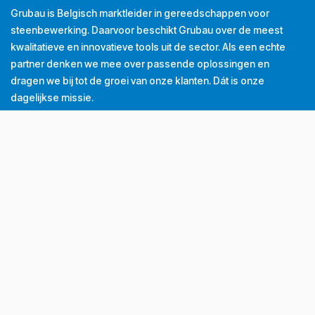
Grubau is Belgisch marktleider in gereedschappen voor
steenbewerking. Daarvoor beschikt Grubau over de meest
kwalitatieve en innovatieve tools uit de sector. Als een echte
partner denken we mee over passende oplossingen en
dragen we bij tot de groei van onze klanten. Dát is onze
dagelijkse missie.
Tel
+32 (0) 56 43 99 00
Email
info@grubau.be
Adres
Decauvillestraat 24, 8510 Kortrijk, België
BTW
BE
0420.959.313
Openingsuren
Maandag
8u-12u
13u-17u
Dinsdag
8u-12u
13u-17u
Woensdag
8u-12u
13u-17u
Donderdag
8u-12u
13u-17u
Vrijdag
8u-12u
13u-16u