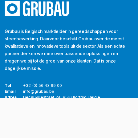
Grubau is Belgisch marktleider in gereedschappen voor
steenbewerking. Daarvoor beschikt Grubau over de meest
kwalitatieve en innovatieve tools uit de sector. Als een echte
partner denken we mee over passende oplossingen en
dragen we bij tot de groei van onze klanten. Dát is onze
dagelijkse missie.
Tel
+32 (0) 56 43 99 00
Email
info@grubau.be
Adres
Decauvillestraat 24, 8510 Kortrijk, België
BTW
BE
0420.959.313
Openingsuren
Maandag
8u-12u
13u-17u
Dinsdag
8u-12u
13u-17u
Woensdag
8u-12u
13u-17u