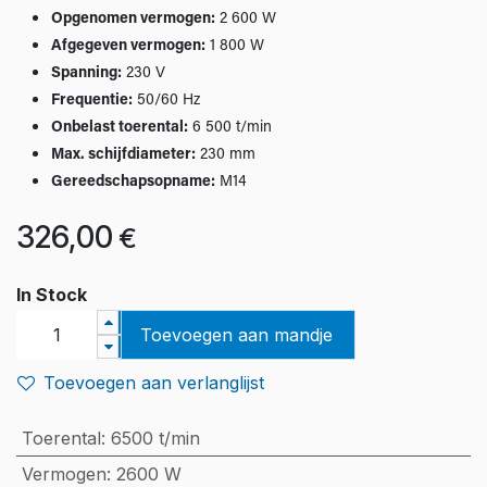
Opgenomen vermogen:
2 600 W
Afgegeven vermogen:
1 800 W
Spanning:
230 V
Frequentie:
50/60 Hz
Onbelast toerental:
6 500 t/min
Max. schijfdiameter:
230 mm
Gereedschapsopname:
M14
326,00
€
In Stock
Toevoegen aan mandje
Toevoegen aan verlanglijst
Toerental
:
6500 t/min
Vermogen
:
2600 W