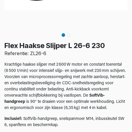
Flex Haakse Slijper L 26-6 230
Referentie: ZL26-6
Krachtige haakse slijper met 2 600 W motor en constant toerental
(6 500 t/min) voor intensief slijp- en snijwerk met 230 mm schijven.
Voorzien van microprocessorregeling met zachte aanloop, herstart‑
en overbelastingsbeveiliging én CDC‑snelheidsregeling voor
continu stabiliteit onder belasting. Anti‑kickback voorkomt
onverwachte schijfblokkering bij vastlopen. De
SoftVib-
handgreep
is 90° te draaien voor een optimale werkhouding. Licht
en ergonomisch voor zijn klasse (6,35 kg) met 4 m kabel.
Inclusief:
SoftVib-handgreep, snelspanmoer M14, inbussleutel SW
6, spanflens en beschermkap.