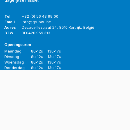
dagelijkse missie.
Tel
+32 (0) 56 43 99 00
Email
info@grubau.be
Adres
Decauvillestraat 24, 8510 Kortrijk, België
BTW
BE
0420.959.313
Openingsuren
Maandag
8u-12u
13u-17u
Dinsdag
8u-12u
13u-17u
Woensdag
8u-12u
13u-17u
Donderdag
8u-12u
13u-17u
Vrijdag
8u-12u
13u-16u