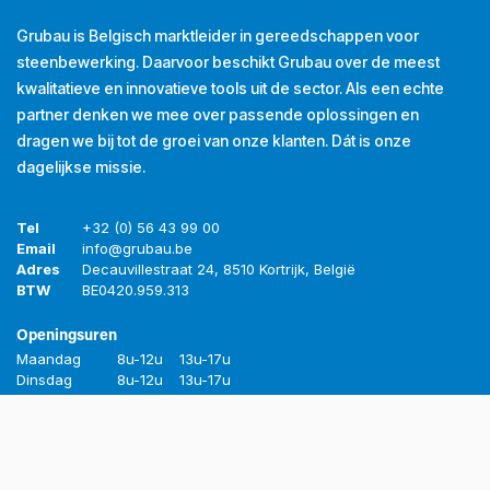
Grubau is Belgisch marktleider in gereedschappen voor
steenbewerking. Daarvoor beschikt Grubau over de meest
kwalitatieve en innovatieve tools uit de sector. Als een echte
partner denken we mee over passende oplossingen en
dragen we bij tot de groei van onze klanten. Dát is onze
dagelijkse missie.
Tel
+32 (0) 56 43 99 00
Email
info@grubau.be
Adres
Decauvillestraat 24, 8510 Kortrijk, België
BTW
BE
0420.959.313
Openingsuren
Maandag
8u-12u
13u-17u
Dinsdag
8u-12u
13u-17u
Woensdag
8u-12u
13u-17u
Donderdag
8u-12u
13u-17u
Vrijdag
8u-12u
13u-16u