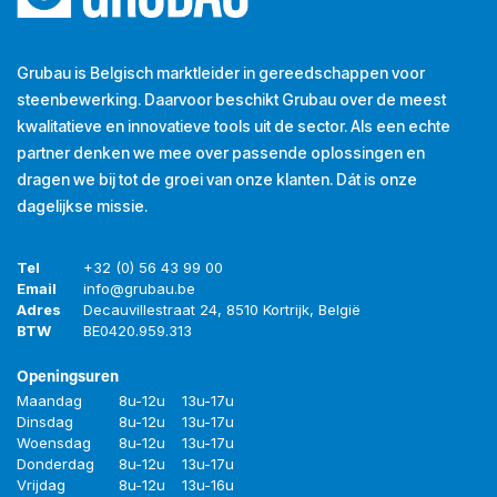
Grubau is Belgisch marktleider in gereedschappen voor
steenbewerking. Daarvoor beschikt Grubau over de meest
kwalitatieve en innovatieve tools uit de sector. Als een echte
partner denken we mee over passende oplossingen en
dragen we bij tot de groei van onze klanten. Dát is onze
dagelijkse missie.
Tel
+32 (0) 56 43 99 00
Email
info@grubau.be
Adres
Decauvillestraat 24, 8510 Kortrijk, België
BTW
BE
0420.959.313
Openingsuren
Maandag
8u-12u
13u-17u
Dinsdag
8u-12u
13u-17u
Woensdag
8u-12u
13u-17u
Donderdag
8u-12u
13u-17u
Vrijdag
8u-12u
13u-16u