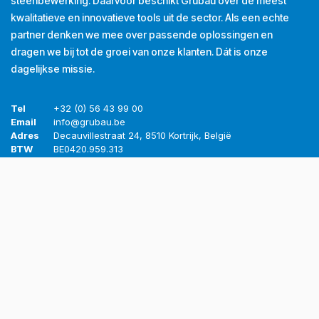
steenbewerking. Daarvoor beschikt Grubau over de meest
kwalitatieve en innovatieve tools uit de sector. Als een echte
partner denken we mee over passende oplossingen en
dragen we bij tot de groei van onze klanten. Dát is onze
dagelijkse missie.
Tel
+32 (0) 56 43 99 00
Email
info@grubau.be
Adres
Decauvillestraat 24, 8510 Kortrijk, België
BTW
BE
0420.959.313
Openingsuren
Maandag
8u-12u
13u-17u
Dinsdag
8u-12u
13u-17u
Woensdag
8u-12u
13u-17u
Donderdag
8u-12u
13u-17u
Vrijdag
8u-12u
13u-16u