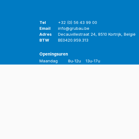
Tel
+32 (0) 56 43 99 00
Email
info@grubau.be
Adres
Decauvillestraat 24, 8510 Kortrijk, België
BTW
BE
0420.959.313
Openingsuren
Maandag
8u-12u
13u-17u
Dinsdag
8u-12u
13u-17u
Woensdag
8u-12u
13u-17u
Donderdag
8u-12u
13u-17u
Vrijdag
8u-12u
13u-16u