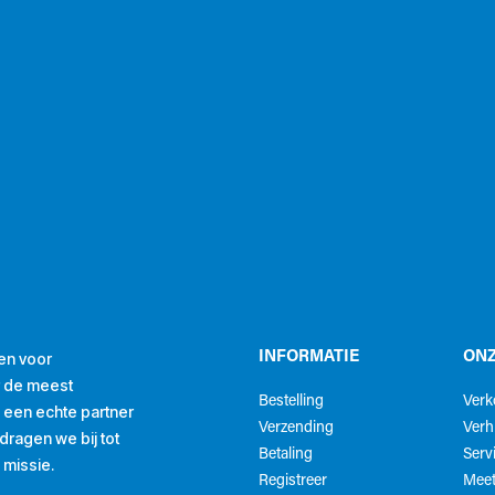
en voor
INFORMATIE
ONZ
r de meest
Bestelling
Ver
ls een echte partner
Verzending
Verh
ragen we bij tot
Betaling
Serv
 missie.
Registreer
Meet