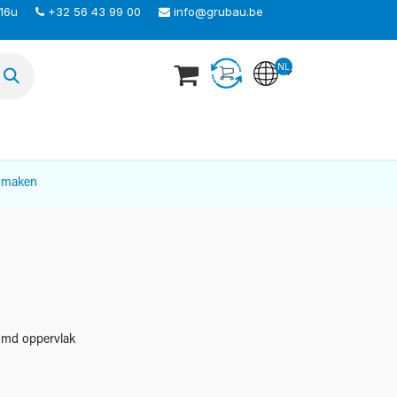
 16u
+32 56 43 99 00
info@grubau.be
NL
TEER ONS
nmaken
oomd oppervlak