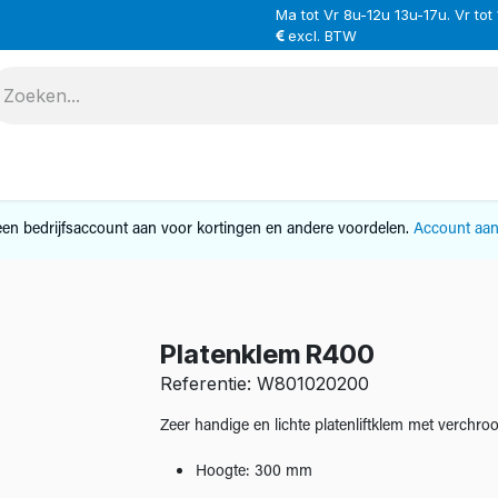
Ma tot Vr 8u-12u 13u-17u. Vr tot
excl. BTW
VERHUUR
SERVICE
OVER ONS
CONTAC
en bedrijfsaccount aan voor kortingen en andere voordelen.
Account aa
Platenklem R400
Referentie: W801020200
Zeer handige en lichte platenliftklem met verchr
Hoogte: 300 mm