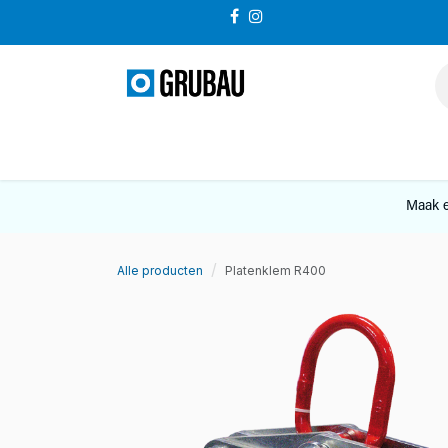
Overslaan naar inhoud
VERKOOP
Maak e
Alle producten
Platenklem R400