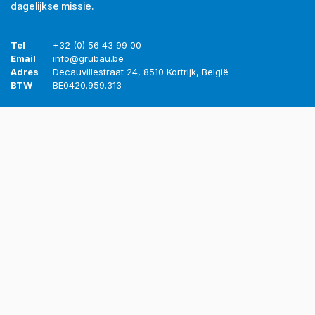
dagelijkse missie.
Tel
+32 (0) 56 43 99 00
Email
info@grubau.be
Adres
Decauvillestraat 24, 8510 Kortrijk, België
BTW
BE
0420.959.313
Openingsuren
Maandag
8u-12u
13u-17u
Dinsdag
8u-12u
13u-17u
Woensdag
8u-12u
13u-17u
Donderdag
8u-12u
13u-17u
Vrijdag
8u-12u
13u-16u