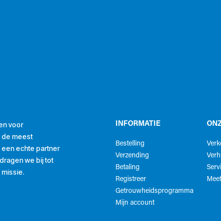
en voor
INFORMATIE
ONZ
r de meest
Bestelling
Ver
ls een echte partner
Verzending
Verh
ragen we bij tot
Betaling
Serv
 missie.
Registreer
Meet
Getrouwheidsprogramma
Mijn account