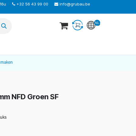
 16u
+32 56 43 99 00
info@grubau.be
NL
TEER ONS
nmaken
 mm NFD Groen SF
tuks