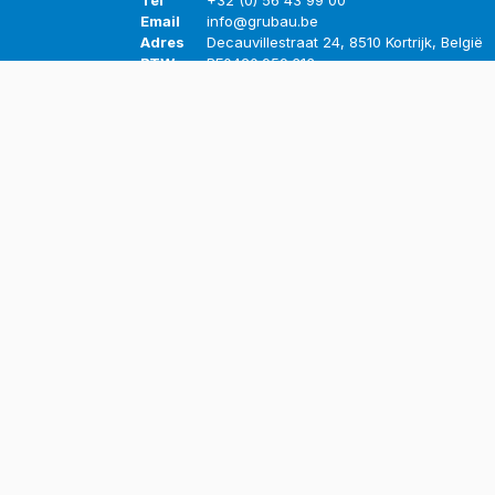
Tel
+32 (0) 56 43 99 00
Email
info@grubau.be
Adres
Decauvillestraat 24, 8510 Kortrijk, België
BTW
BE
0420.959.313
Openingsuren
Maandag
8u-12u
13u-17u
Dinsdag
8u-12u
13u-17u
Woensdag
8u-12u
13u-17u
Donderdag
8u-12u
13u-17u
Vrijdag
8u-12u
13u-16u