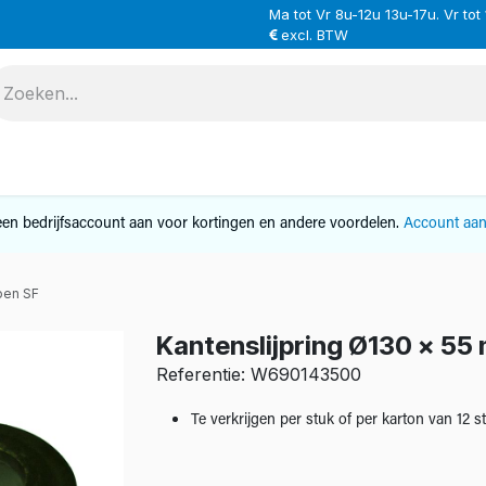
Ma tot Vr 8u-12u 13u-17u. Vr tot
excl. BTW
VERHUUR
SERVICE
OVER ONS
CONTAC
en bedrijfsaccount aan voor kortingen en andere voordelen.
Account aa
oen SF
Kantenslijpring Ø130 x 55
Referentie: W690143500
Te verkrijgen per stuk of per karton van 12 s