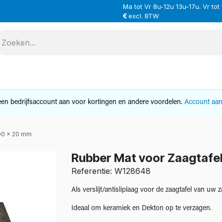
Ma tot Vr 8u-12u 13u-17u. Vr tot
excl. BTW
VERHUUR
SERVICE
OVER ONS
CONTAC
en bedrijfsaccount aan voor kortingen en andere voordelen.
Account aa
000 x 20 mm
Rubber Mat voor Zaagtafe
Referentie: W128648
Als verslijt/antisliplaag voor de zaagtafel van uw
Ideaal om keramiek en Dekton op te verzagen.