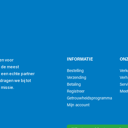
en voor
INFORMATIE
ONZ
r de meest
Bestelling
Ver
ls een echte partner
Verzending
Verh
ragen we bij tot
Betaling
Serv
 missie.
Registreer
Meet
Getrouwheidsprogramma
Mijn account