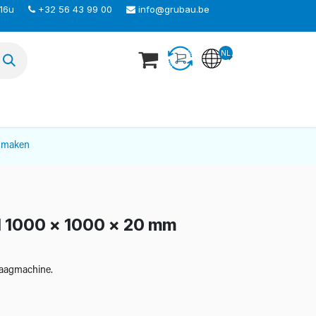
 16u
+32 56 43 99 00
info@grubau.be
NL
TEER ONS
nmaken
l 1000 x 1000 x 20 mm
 zaagmachine.