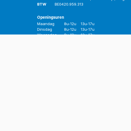
BTW
BE
0420.959.313
Openingsuren
Maandag
8u-12u
13u-17u
Dinsdag
8u-12u
13u-17u
Woensdag
8u-12u
13u-17u
Donderdag
8u-12u
13u-17u
Vrijdag
8u-12u
13u-16u