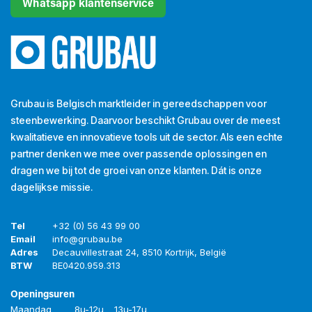
Whatsapp klantenservice
Grubau is Belgisch marktleider in gereedschappen voor
steenbewerking. Daarvoor beschikt Grubau over de meest
kwalitatieve en innovatieve tools uit de sector. Als een echte
partner denken we mee over passende oplossingen en
dragen we bij tot de groei van onze klanten. Dát is onze
dagelijkse missie.
Tel
+32 (0) 56 43 99 00
Email
info@grubau.be
Adres
Decauvillestraat 24, 8510 Kortrijk, België
BTW
BE
0420.959.313
Openingsuren
Maandag
8u-12u
13u-17u