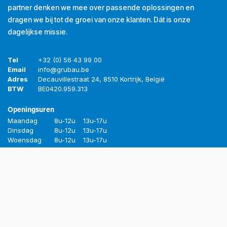
partner denken we mee over passende oplossingen en
dragen we bij tot de groei van onze klanten. Dát is onze
dagelijkse missie.
Tel
+32 (0) 56 43 99 00
Email
info@grubau.be
Adres
Decauvillestraat 24, 8510 Kortrijk, België
BTW
BE
0420.959.313
Openingsuren
Maandag
8u-12u
13u-17u
Dinsdag
8u-12u
13u-17u
Woensdag
8u-12u
13u-17u
Donderdag
8u-12u
13u-17u
Vrijdag
8u-12u
13u-16u