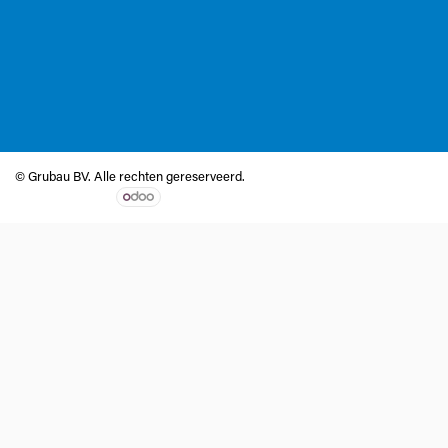
© Grubau BV. Alle rechten gereserveerd.
Aangeboden door
- De #1
Open source e-commerce