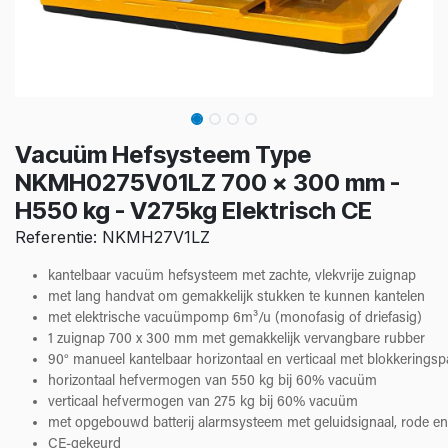
Vacuüm Hefsysteem Type
NKMH0275V01LZ 700 x 300 mm -
H550 kg - V275kg Elektrisch CE
Referentie: NKMH27V1LZ
kantelbaar vacuüm hefsysteem met zachte, vlekvrije zuignap
met lang handvat om gemakkelijk stukken te kunnen kantelen
met elektrische vacuümpomp 6m³/u (monofasig of driefasig)
1 zuignap 700 x 300 mm met gemakkelijk vervangbare rubber
90° manueel kantelbaar horizontaal en verticaal met blokkeringsp
horizontaal hefvermogen van 550 kg bij 60% vacuüm
verticaal hefvermogen van 275 kg bij 60% vacuüm
met opgebouwd batterij alarmsysteem met geluidsignaal, rode e
CE-gekeurd