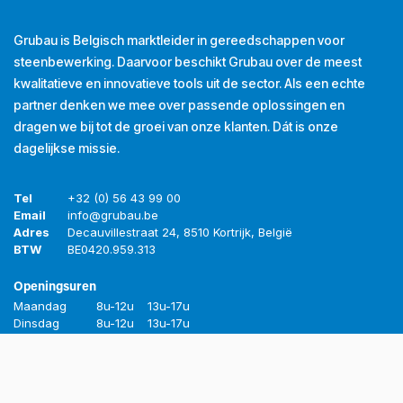
Grubau is Belgisch marktleider in gereedschappen voor
steenbewerking. Daarvoor beschikt Grubau over de meest
kwalitatieve en innovatieve tools uit de sector. Als een echte
partner denken we mee over passende oplossingen en
dragen we bij tot de groei van onze klanten. Dát is onze
dagelijkse missie.
Tel
+32 (0) 56 43 99 00
Email
info@grubau.be
Adres
Decauvillestraat 24, 8510 Kortrijk, België
BTW
BE
0420.959.313
Openingsuren
Maandag
8u-12u
13u-17u
Dinsdag
8u-12u
13u-17u
Woensdag
8u-12u
13u-17u
Donderdag
8u-12u
13u-17u
Vrijdag
8u-12u
13u-16u