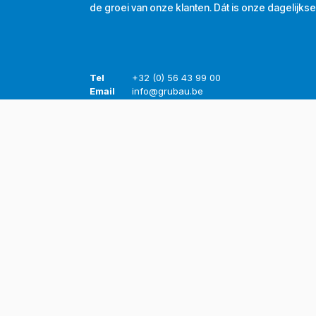
de groei van onze klanten. Dát is onze dagelijkse
Tel
+32 (0) 56 43 99 00
Email
info@grubau.be
Adres
Decauvillestraat 24, 8510 Kortrijk, België
BTW
BE
0420.959.313
Openingsuren
Maandag
8u-12u
13u-17u
Dinsdag
8u-12u
13u-17u
Woensdag
8u-12u
13u-17u
Donderdag
8u-12u
13u-17u
Vrijdag
8u-12u
13u-16u