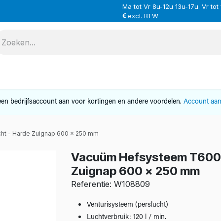
Ma tot Vr 8u-12u 13u-17u. Vr tot
excl. BTW
VERHUUR
SERVICE
OVER ONS
CONTAC
en bedrijfsaccount aan voor kortingen en andere voordelen.
Account aa
ht - Harde Zuignap 600 x 250 mm
Vacuüm Hefsysteem T600 o
Zuignap 600 x 250 mm
Referentie: W108809
Venturisysteem (perslucht)
Luchtverbruik: 120 l / min.