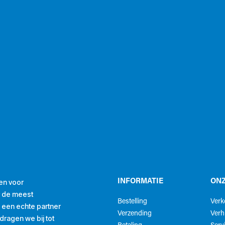
en voor
INFORMATIE
ONZ
r de meest
Bestelling
Ver
ls een echte partner
Verzending
Verh
ragen we bij tot