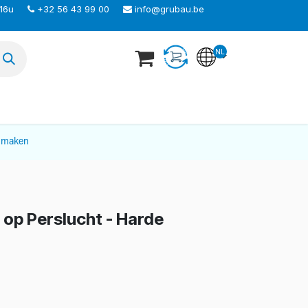
 16u
+32 56 43 99 00
info@grubau.be
NL
TEER ONS
nmaken
p Perslucht - Harde