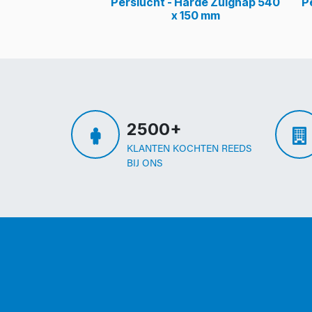
Perslucht - Harde Zuignap 540
P
x 150 mm
2500+
KLANTEN KOCHTEN REEDS
BIJ ONS