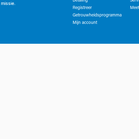
Betaling
Serv
 missie.
Registreer
Meet
Getrouwheidsprogramma
Mijn account
Whatsapp klantenservice