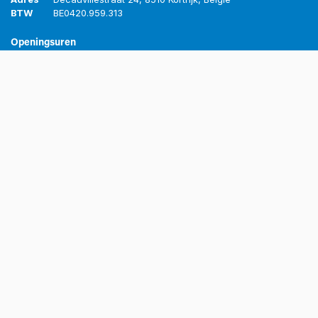
BTW
BE
0420.959.313
Openingsuren
Maandag
8u-12u
13u-17u
Dinsdag
8u-12u
13u-17u
Woensdag
8u-12u
13u-17u
Donderdag
8u-12u
13u-17u
Vrijdag
8u-12u
13u-16u
© Grubau BV. Alle rechten gereserveerd.