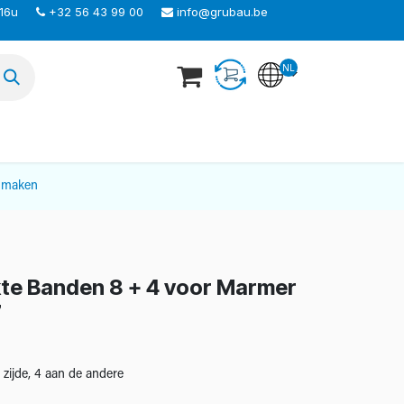
 16u
+32 56 43 99 00
info@grubau.be
NL
TEER ONS
nmaken
te Banden 8 + 4 voor Marmer
7
zijde, 4 aan de andere