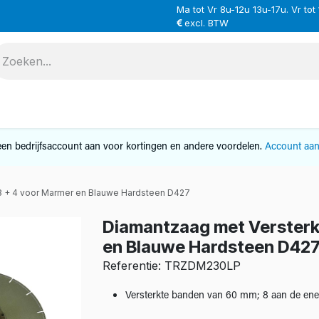
Ma tot Vr 8u-12u 13u-17u. Vr tot
excl. BTW
VERHUUR
SERVICE
OVER ONS
CONTAC
en bedrijfsaccount aan voor kortingen en andere voordelen.
Account aa
8 + 4 voor Marmer en Blauwe Hardsteen D427
Diamantzaag met Versterk
en Blauwe Hardsteen D42
Referentie: TRZDM230LP
Versterkte banden van 60 mm; 8 aan de ene 