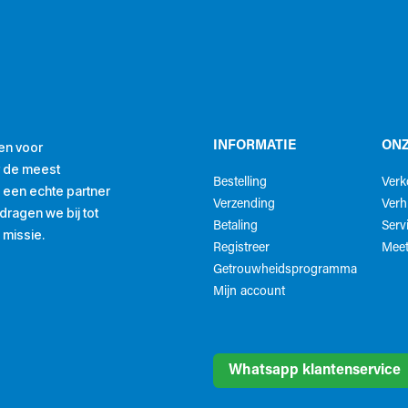
en voor
INFORMATIE
ONZ
r de meest
Bestelling
Ver
ls een echte partner
Verzending
Verh
ragen we bij tot
Betaling
Serv
 missie.
Registreer
Meet
Getrouwheidsprogramma
Mijn account
Whatsapp klantenservice