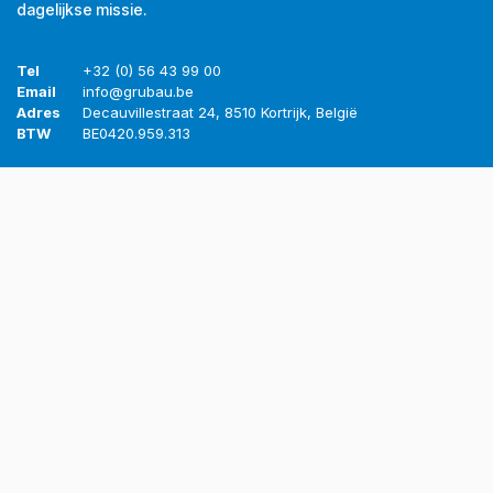
dagelijkse missie.
Tel
+32 (0) 56 43 99 00
Email
info@grubau.be
Adres
Decauvillestraat 24, 8510 Kortrijk, België
BTW
BE
0420.959.313
Openingsuren
Maandag
8u-12u
13u-17u
Dinsdag
8u-12u
13u-17u
Woensdag
8u-12u
13u-17u
Donderdag
8u-12u
13u-17u
Vrijdag
8u-12u
13u-16u