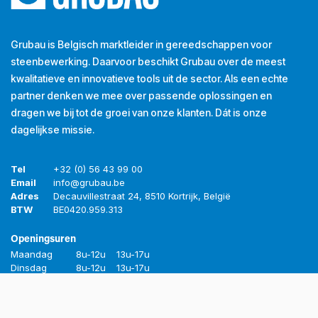
Grubau is Belgisch marktleider in gereedschappen voor
steenbewerking. Daarvoor beschikt Grubau over de meest
kwalitatieve en innovatieve tools uit de sector. Als een echte
partner denken we mee over passende oplossingen en
dragen we bij tot de groei van onze klanten. Dát is onze
dagelijkse missie.
Tel
+32 (0) 56 43 99 00
Email
info@grubau.be
Adres
Decauvillestraat 24, 8510 Kortrijk, België
BTW
BE
0420.959.313
Openingsuren
Maandag
8u-12u
13u-17u
Dinsdag
8u-12u
13u-17u
Woensdag
8u-12u
13u-17u
Donderdag
8u-12u
13u-17u
Vrijdag
8u-12u
13u-16u