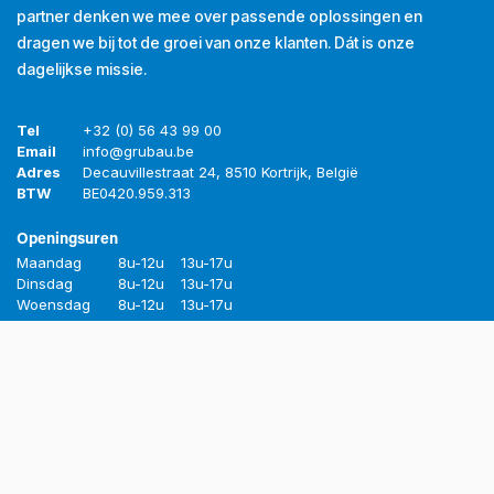
partner denken we mee over passende oplossingen en
dragen we bij tot de groei van onze klanten. Dát is onze
dagelijkse missie.
Tel
+32 (0) 56 43 99 00
Email
info@grubau.be
Adres
Decauvillestraat 24, 8510 Kortrijk, België
BTW
BE
0420.959.313
Openingsuren
Maandag
8u-12u
13u-17u
Dinsdag
8u-12u
13u-17u
Woensdag
8u-12u
13u-17u
Donderdag
8u-12u
13u-17u
Vrijdag
8u-12u
13u-16u