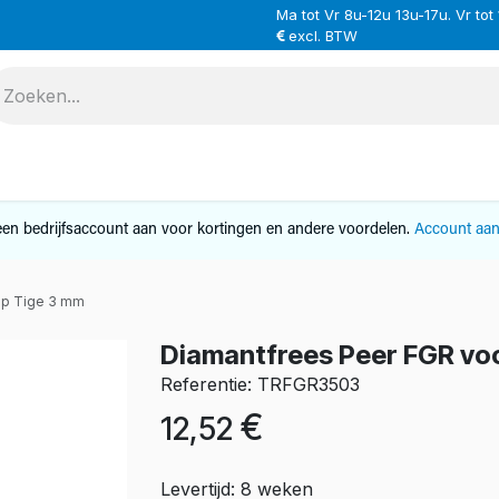
Ma tot Vr 8u-12u 13u-17u. Vr tot
excl. BTW
VERHUUR
SERVICE
OVER ONS
CONTAC
en bedrijfsaccount aan voor kortingen en andere voordelen.
Account aa
op Tige 3 mm
Diamantfrees Peer FGR voo
Referentie: TRFGR3503
€
12,52
Levertijd: 8 weken