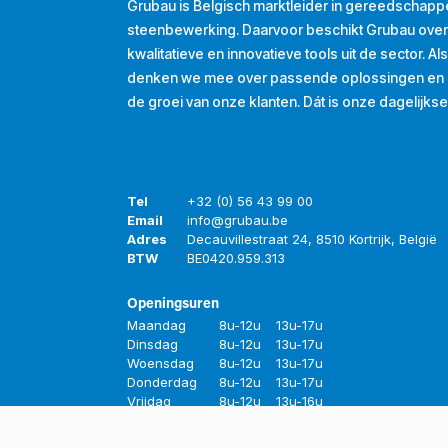
Grubau is Belgisch marktleider in gereedschapp
steenbewerking. Daarvoor beschikt Grubau ove
kwalitatieve en innovatieve tools uit de sector. A
denken we mee over passende oplossingen en d
de groei van onze klanten. Dát is onze dagelijkse
Tel
+32 (0) 56 43 99 00
Email
info@grubau.be
Adres
Decauvillestraat 24, 8510 Kortrijk, België
BTW
BE
0420.959.313
Openingsuren
Maandag
8u-12u
13u-17u
Dinsdag
8u-12u
13u-17u
Woensdag
8u-12u
13u-17u
Donderdag
8u-12u
13u-17u
Vrijdag
8u-12u
13u-16u