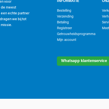
en voor
INFORMATIE
ONZ
r de meest
Bestelling
Ver
ls een echte partner
Verzending
Verh
ragen we bij tot
Betaling
Serv
 missie.
Registreer
Meet
Getrouwheidsprogramma
Mijn account
Whatsapp klantenservice