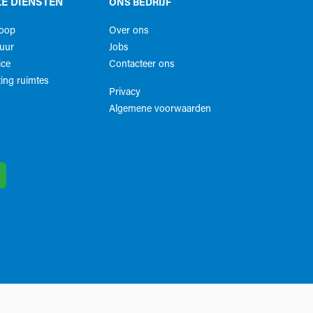
E DIENSTEN
ONS BEDRIJF
koop
Over ons
uur
Jobs
ice
Contacteer ons
ing ruimtes
Privacy
Algemene voorwaarden​