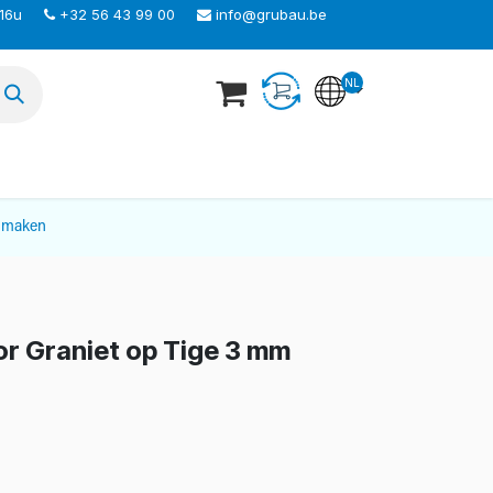
 16u
+32 56 43 99 00
info@grubau.be
NL
TEER ONS
nmaken
r Graniet op Tige 3 mm