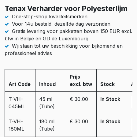
Tenax Verharder voor Polyesterlijm
One-stop-shop kwaliteitsmerken
Voor 14u besteld, dezelfde dag verzonden
Gratis levering voor pakketten boven 150 EUR excl.
btw in België en GD de Luxembourg
Wij staan tot uw beschikking voor bijkomend en
professioneel advies
Prijs
Art Code
Inhoud
excl. btw
Stock
Aa
T-VH-
45 ml
€ 30,00
In Stock
045ML
(Tube)
T-VH-
180 ml
€ 30,00
In Stock
180ML
(Tube)