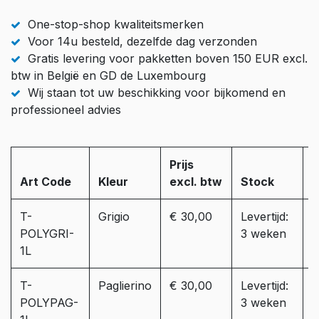
One-stop-shop kwaliteitsmerken
Voor 14u besteld, dezelfde dag verzonden
Gratis levering voor pakketten boven 150 EUR excl.
btw in België en GD de Luxembourg
Wij staan tot uw beschikking voor bijkomend en
professioneel advies
Prijs
Art Code
Kleur
excl. btw
Stock
A
T-
Grigio
€ 30,00
Levertijd:
POLYGRI-
3 weken
1L
T-
Paglierino
€ 30,00
Levertijd:
POLYPAG-
3 weken