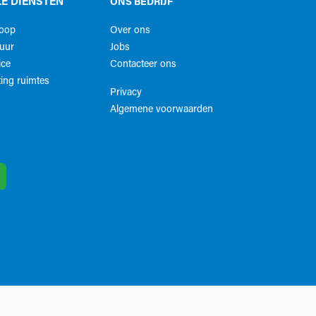
E DIENSTEN
ONS BEDRIJF
koop
Over ons
uur
Jobs
ice
Contacteer ons
ing ruimtes
Privacy
Algemene voorwaarden​