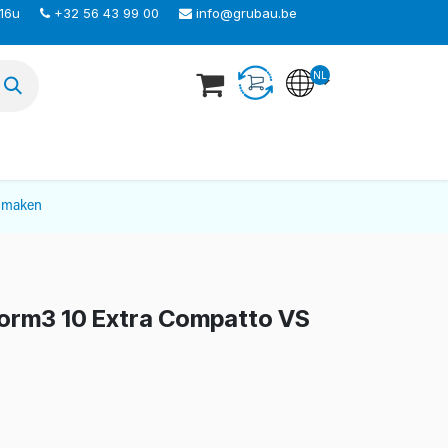
 16u
+32 56 43 99 00
info@grubau.be
NL
TEER ONS
nmaken
orm3 10 Extra Compatto VS