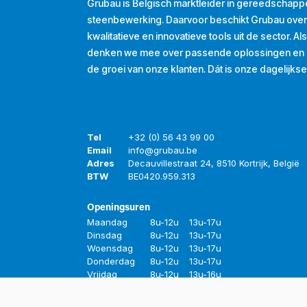
Grubau is Belgisch marktleider in gereedschapp
steenbewerking. Daarvoor beschikt Grubau ove
kwalitatieve en innovatieve tools uit de sector. A
denken we mee over passende oplossingen en d
de groei van onze klanten. Dát is onze dagelijkse
Tel
+32 (0) 56 43 99 00
Email
info@grubau.be
Adres
Decauvillestraat 24, 8510 Kortrijk, België
BTW
BE
0420.959.313
Openingsuren
Maandag
8u-12u
13u-17u
Dinsdag
8u-12u
13u-17u
Woensdag
8u-12u
13u-17u
Donderdag
8u-12u
13u-17u
Vrijdag
8u-12u
13u-16u