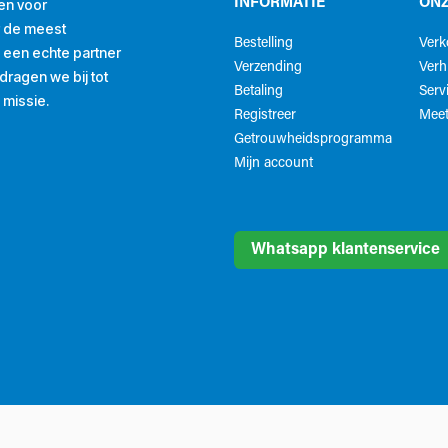
en voor
INFORMATIE
ONZ
r de meest
Bestelling
Ver
ls een echte partner
Verzending
Verh
ragen we bij tot
Betaling
Serv
 missie.
Registreer
Meet
Getrouwheidsprogramma
Mijn account
Whatsapp klantenservice