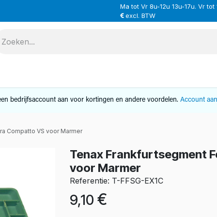
Ma tot Vr 8u-12u 13u-17u. Vr tot
excl. BTW
VERHUUR
SERVICE
OVER ONS
CONTAC
en bedrijfsaccount aan voor kortingen en andere voordelen.
Account aa
tra Compatto VS voor Marmer
Tenax Frankfurtsegment F
voor Marmer
Referentie: T-FFSG-EX1C
€
9,10