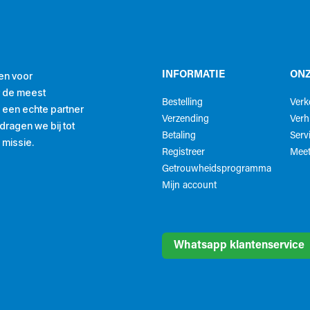
en voor
INFORMATIE
ONZ
r de meest
Bestelling
Ver
ls een echte partner
Verzending
Verh
ragen we bij tot
Betaling
Serv
 missie.
Registreer
Meet
Getrouwheidsprogramma
Mijn account
Whatsapp klantenservice