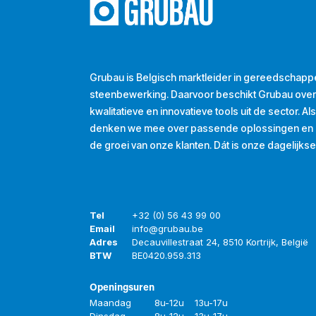
Grubau is Belgisch marktleider in gereedschapp
steenbewerking. Daarvoor beschikt Grubau ove
kwalitatieve en innovatieve tools uit de sector. A
denken we mee over passende oplossingen en d
de groei van onze klanten. Dát is onze dagelijkse
Tel
+32 (0) 56 43 99 00
Email
info@grubau.be
Adres
Decauvillestraat 24, 8510 Kortrijk, België
BTW
BE
0420.959.313
Openingsuren
Maandag
8u-12u
13u-17u
Dinsdag
8u-12u
13u-17u