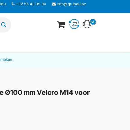
 16u
+32 56 43 99 00
info@grubau.be
NL
TEER ONS
nmaken
je Ø100 mm Velcro M14 voor