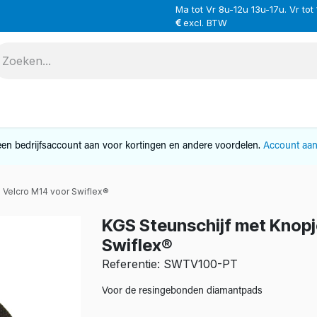
Ma tot Vr 8u-12u 13u-17u. Vr tot
excl. BTW
VERHUUR
SERVICE
OVER ONS
CONTAC
en bedrijfsaccount aan voor kortingen en andere voordelen.
Account aa
 Velcro M14 voor Swiflex®
KGS Steunschijf met Knop
Swiflex®
Referentie: SWTV100-PT
Voor de resingebonden diamantpads