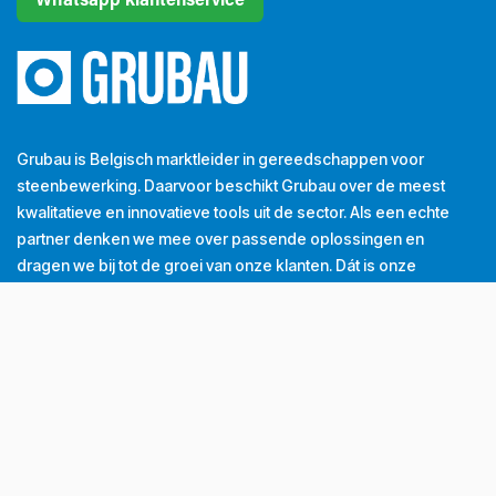
Whatsapp klantenservice
Grubau is Belgisch marktleider in gereedschappen voor
steenbewerking. Daarvoor beschikt Grubau over de meest
kwalitatieve en innovatieve tools uit de sector. Als een echte
partner denken we mee over passende oplossingen en
dragen we bij tot de groei van onze klanten. Dát is onze
dagelijkse missie.
Tel
+32 (0) 56 43 99 00
Email
info@grubau.be
Adres
Decauvillestraat 24, 8510 Kortrijk, België
BTW
BE
0420.959.313
Openingsuren
Maandag
8u-12u
13u-17u