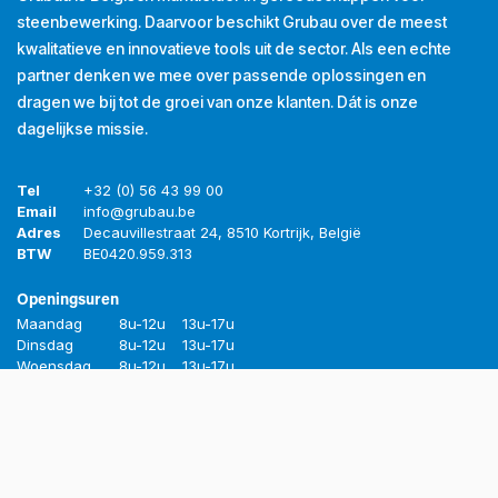
steenbewerking. Daarvoor beschikt Grubau over de meest
kwalitatieve en innovatieve tools uit de sector. Als een echte
partner denken we mee over passende oplossingen en
dragen we bij tot de groei van onze klanten. Dát is onze
dagelijkse missie.
Tel
+32 (0) 56 43 99 00
Email
info@grubau.be
Adres
Decauvillestraat 24, 8510 Kortrijk, België
BTW
BE
0420.959.313
Openingsuren
Maandag
8u-12u
13u-17u
Dinsdag
8u-12u
13u-17u
Woensdag
8u-12u
13u-17u
Donderdag
8u-12u
13u-17u
Vrijdag
8u-12u
13u-16u