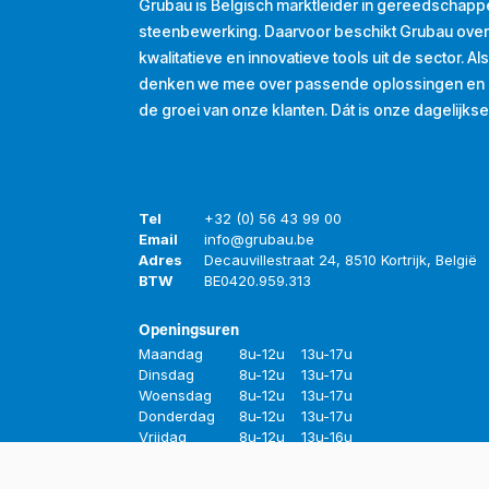
Grubau is Belgisch marktleider in gereedschapp
steenbewerking. Daarvoor beschikt Grubau ove
kwalitatieve en innovatieve tools uit de sector. A
denken we mee over passende oplossingen en d
de groei van onze klanten. Dát is onze dagelijkse
Tel
+32 (0) 56 43 99 00
Email
info@grubau.be
Adres
Decauvillestraat 24, 8510 Kortrijk, België
BTW
BE
0420.959.313
Openingsuren
Maandag
8u-12u
13u-17u
Dinsdag
8u-12u
13u-17u
Woensdag
8u-12u
13u-17u
Donderdag
8u-12u
13u-17u
Vrijdag
8u-12u
13u-16u