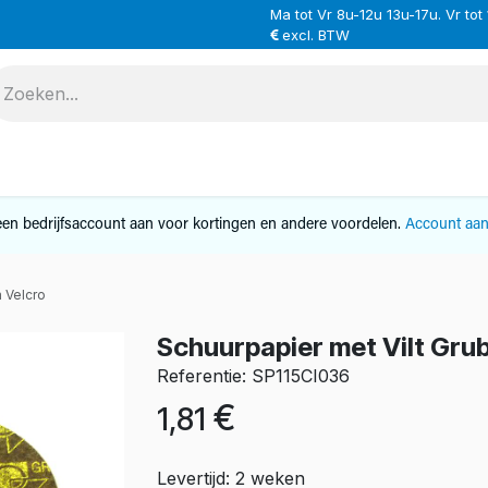
Ma tot Vr 8u-12u 13u-17u. Vr tot
excl. BTW
VERHUUR
SERVICE
OVER ONS
CONTAC
en bedrijfsaccount aan voor kortingen en andere voordelen.
Account aa
 Velcro
Schuurpapier met Vilt Gru
Referentie: SP115CI036
€
1,81
Levertijd: 2 weken