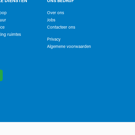
E DIENSTEN
ONS BEDRIJF
koop
Over ons
uur
Jobs
ice
Contacteer ons
ing ruimtes
Privacy
Algemene voorwaarden​