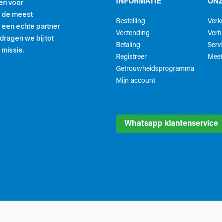
en voor
INFORMATIE
ONZ
r de meest
Bestelling
Ver
ls een echte partner
Verzending
Verh
ragen we bij tot
Betaling
Serv
 missie.
Registreer
Meet
Getrouwheidsprogramma
Mijn account
Whatsapp klantenservice