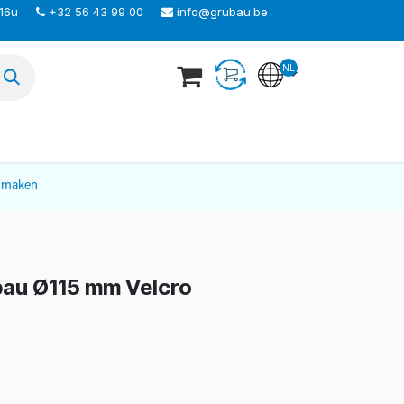
 16u
+32 56 43 99 00
info@grubau.be
NL
TEER ONS
nmaken
bau Ø115 mm Velcro