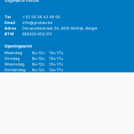
dagelijkse missie.
Tel
+32 (0) 56 43 99 00
Email
info@grubau.be
Adres
Decauvillestraat 24, 8510 Kortrijk, België
BTW
BE
0420.959.313
Openingsuren
Maandag
8u-12u
13u-17u
Dinsdag
8u-12u
13u-17u
Woensdag
8u-12u
13u-17u
Donderdag
8u-12u
13u-17u
Vrijdag
8u-12u
13u-16u