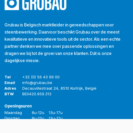
Grubau is Belgisch marktleider in gereedschappen voor
steenbewerking. Daarvoor beschikt Grubau over de meest
kwalitatieve en innovatieve tools uit de sector. Als een echte
partner denken we mee over passende oplossingen en
dragen we bij tot de groei van onze klanten. Dát is onze
dagelijkse missie.
Tel
+32 (0) 56 43 99 00
Email
info@grubau.be
Adres
Decauvillestraat 24, 8510 Kortrijk, België
BTW
BE
0420.959.313
Openingsuren
Maandag
8u-12u
13u-17u
Dinsdag
8u-12u
13u-17u
Woensdag
8u-12u
13u-17u
Donderdag
8u-12u
13u-17u