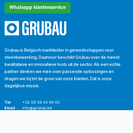
Whatsapp klantenservice
Grubau is Belgisch marktleider in gereedschappen voor
steenbewerking. Daarvoor beschikt Grubau over de meest
kwalitatieve en innovatieve tools uit de sector. Als een echte
partner denken we mee over passende oplossingen en
dragen we bij tot de groei van onze klanten. Dát is onze
dagelijkse missie.
Tel
+32 (0) 56 43 99 00
Email
info@grubau.be
Adres
Decauvillestraat 24, 8510 Kortrijk, België
BTW
BE
0420.959.313
Openingsuren