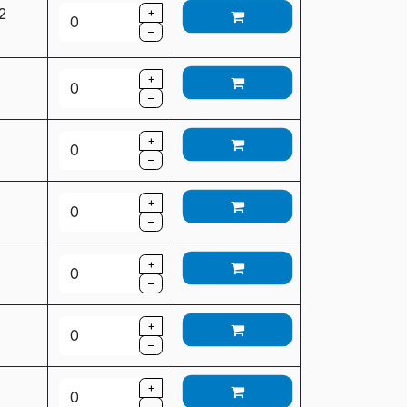
 2
+
–
+
–
+
–
+
–
+
–
+
–
+
–