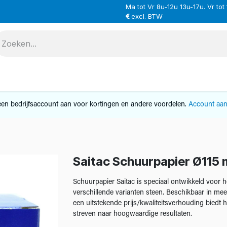
Ma tot Vr 8u-12u 13u-17u. Vr tot
excl. BTW
VERHUUR
SERVICE
OVER ONS
CONTAC
en bedrijfsaccount aan voor kortingen en andere voordelen.
Account aa
Saitac Schuurpapier Ø115 
Schuurpapier Saitac is speciaal ontwikkeld voor 
verschillende varianten steen. Beschikbaar in m
een uitstekende prijs/kwaliteitsverhouding biedt 
streven naar hoogwaardige resultaten.