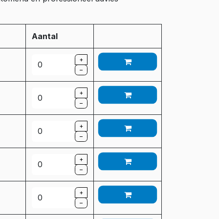
Aantal
+
–
+
–
+
–
+
–
+
–