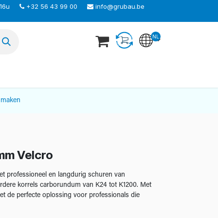
 16u
+32 56 43 99 00
info@grubau.be
NL
TEER ONS
nmaken
mm Velcro
het professioneel en langdurig schuren van
eerdere korrels carborundum van K24 tot K1200. Met
het de perfecte oplossing voor professionals die