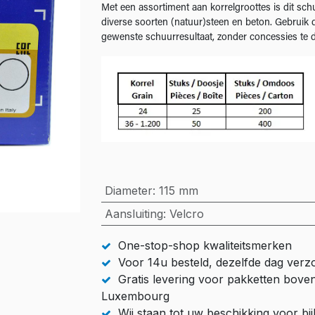
Met een assortiment aan korrelgroottes is dit sc
diverse soorten (natuur)steen en beton. Gebruik d
gewenste schuurresultaat, zonder concessies te d
Diameter
:
115 mm
Aansluiting
:
Velcro
One-stop-shop kwaliteitsmerken
Voor 14u besteld, dezelfde dag ver
Gratis levering voor pakketten bove
Luxembourg
Wij staan tot uw beschikking voor b