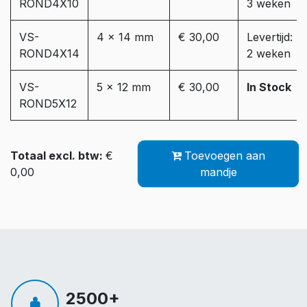
ROND4X10
3 weken
VS-
4 x 14 mm
€ 30,00
Levertijd:
ROND4X14
2 weken
VS-
5 x 12 mm
€ 30,00
In Stock
ROND5X12
Totaal excl. btw:
€
Toevoegen aan
0,00
mandje
2500+