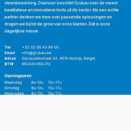
steenbewerking. Daarvoor beschikt Grubau over de meest
kwalitatieve en innovatieve tools uit de sector. Als een echte
partner denken we mee over passende oplossingen en
dragen we bij tot de groei van onze klanten. Dát is onze
dagelijkse missie.
Tel
+32 (0) 56 43 99 00
Email
info@grubau.be
Adres
Decauvillestraat 24, 8510 Kortrijk, België
BTW
BE
0420.959.313
Openingsuren
Maandag
8u-12u
13u-17u
Dinsdag
8u-12u
13u-17u
Woensdag
8u-12u
13u-17u
Donderdag
8u-12u
13u-17u
Vrijdag
8u-12u
13u-16u