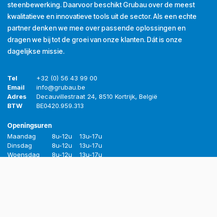
steenbewerking. Daarvoor beschikt Grubau over de meest
kwalitatieve en innovatieve tools uit de sector. Als een echte
partner denken we mee over passende oplossingen en
dragen we bij tot de groei van onze klanten. Dát is onze
dagelijkse missie.
Tel
+32 (0) 56 43 99 00
Email
info@grubau.be
Adres
Decauvillestraat 24, 8510 Kortrijk, België
BTW
BE
0420.959.313
Openingsuren
Maandag
8u-12u
13u-17u
Dinsdag
8u-12u
13u-17u
Woensdag
8u-12u
13u-17u
Donderdag
8u-12u
13u-17u
Vrijdag
8u-12u
13u-16u