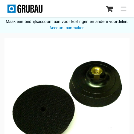
Overslaan naar inhoud
Maak een bedrijfsaccount aan voor kortingen en andere voordelen.
Account aanmaken