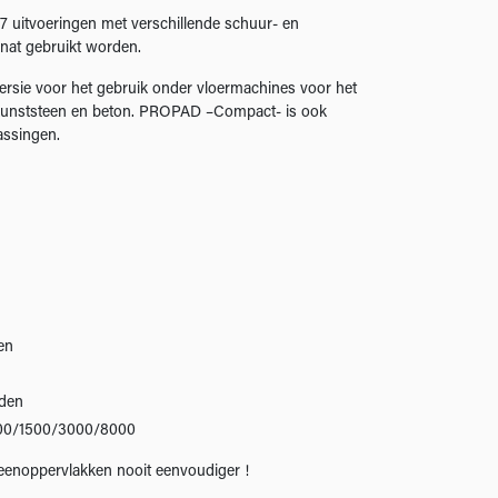
 uitvoeringen met verschillende schuur- en
 nat gebruikt worden.
versie voor het gebruik onder vloermachines voor het
n, kunststeen en beton. PROPAD –Compact- is ook
assingen.
en
den
00/1500/3000/8000
enoppervlakken nooit eenvoudiger !