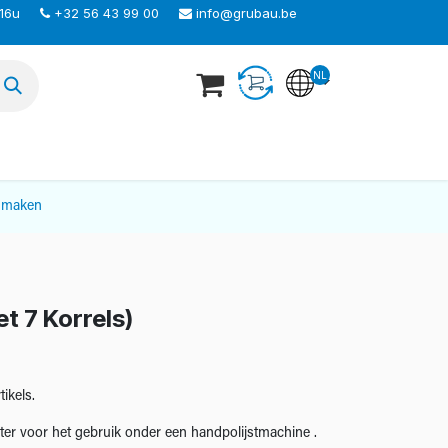
 16u
+32 56 43 99 00
info@grubau.be
NL
TEER ONS
nmaken
t 7 Korrels)
ikels.
er voor het gebruik onder een handpolijstmachine .