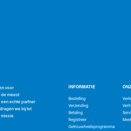
en voor
INFORMATIE
ONZ
r de meest
Bestelling
Ver
ls een echte partner
Verzending
Verh
ragen we bij tot
Betaling
Serv
 missie.
Registreer
Meet
Getrouwheidsprogramma