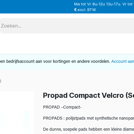
Ma tot Vr 8u-12u 13u-17u. Vr tot
excl. BTW
VERHUUR
SERVICE
OVER ONS
CONTAC
en bedrijfsaccount aan voor kortingen en andere voordelen.
Account aa
)
Propad Compact Velcro (Se
PROPAD –Compact-
PROPADS : polijstpads met synthetische nanopart
De dunne, soepele pads hebben een kleine diamet