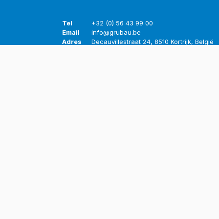
Tel
+32 (0) 56 43 99 00
Email
info@grubau.be
Adres
Decauvillestraat 24, 8510 Kortrijk, België
BTW
BE
0420.959.313
Openingsuren
Maandag
8u-12u
13u-17u
Dinsdag
8u-12u
13u-17u
Woensdag
8u-12u
13u-17u
Donderdag
8u-12u
13u-17u
Vrijdag
8u-12u
13u-16u