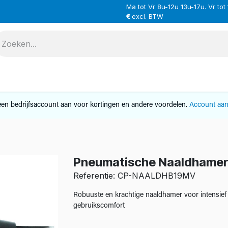
Ma tot Vr 8u-12u 13u-17u. Vr tot
excl. BTW
VERHUUR
SERVICE
OVER ONS
CONTAC
en bedrijfsaccount aan voor kortingen en andere voordelen.
Account aa
Pneumatische Naaldhame
Referentie: CP-NAALDHB19MV
Robuuste en krachtige naaldhamer voor intensief
gebruikscomfort