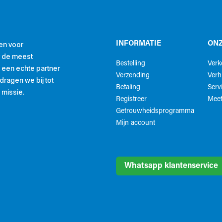
en voor
INFORMATIE
ONZ
r de meest
Bestelling
Ver
ls een echte partner
Verzending
Verh
ragen we bij tot
Betaling
Serv
 missie.
Registreer
Meet
Getrouwheidsprogramma
Mijn account
Whatsapp klantenservice