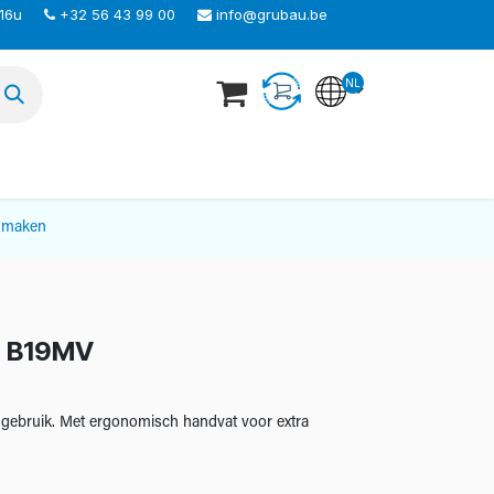
 16u
+32 56 43 99 00
info@grubau.be
NL
TEER ONS
nmaken
r B19MV
 gebruik. Met ergonomisch handvat voor extra