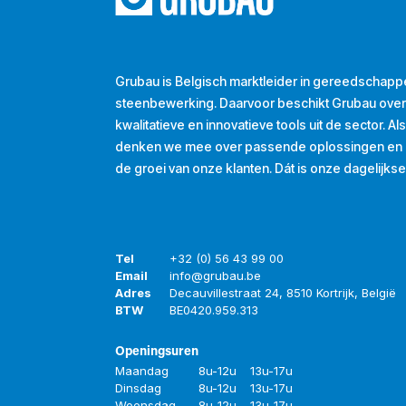
Grubau is Belgisch marktleider in gereedschapp
steenbewerking. Daarvoor beschikt Grubau ove
kwalitatieve en innovatieve tools uit de sector. A
denken we mee over passende oplossingen en d
de groei van onze klanten. Dát is onze dagelijkse
Tel
+32 (0) 56 43 99 00
Email
info@grubau.be
Adres
Decauvillestraat 24, 8510 Kortrijk, België
BTW
BE
0420.959.313
Openingsuren
Maandag
8u-12u
13u-17u
Dinsdag
8u-12u
13u-17u
Woensdag
8u-12u
13u-17u