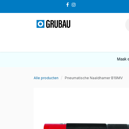
Overslaan naar inhoud
VERKOOP
Maak e
Alle producten
Pneumatische Naaldhamer B19MV