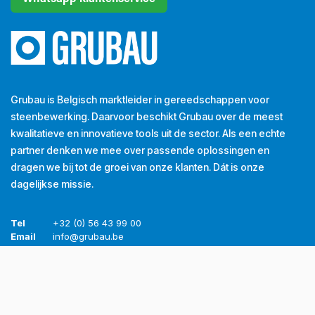
Grubau is Belgisch marktleider in gereedschappen voor
steenbewerking. Daarvoor beschikt Grubau over de meest
kwalitatieve en innovatieve tools uit de sector. Als een echte
partner denken we mee over passende oplossingen en
dragen we bij tot de groei van onze klanten. Dát is onze
dagelijkse missie.
Tel
+32 (0) 56 43 99 00
Email
info@grubau.be
Adres
Decauvillestraat 24, 8510 Kortrijk, België
BTW
BE
0420.959.313
Openingsuren
Maandag
8u-12u
13u-17u