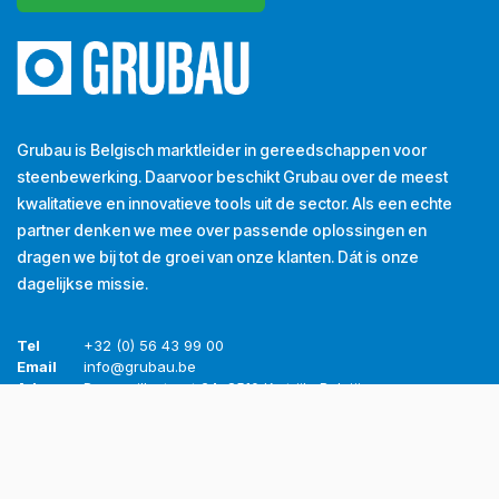
Grubau is Belgisch marktleider in gereedschappen voor
steenbewerking. Daarvoor beschikt Grubau over de meest
kwalitatieve en innovatieve tools uit de sector. Als een echte
partner denken we mee over passende oplossingen en
dragen we bij tot de groei van onze klanten. Dát is onze
dagelijkse missie.
Tel
+32 (0) 56 43 99 00
Email
info@grubau.be
Adres
Decauvillestraat 24, 8510 Kortrijk, België
BTW
BE
0420.959.313
Openingsuren
Maandag
8u-12u
13u-17u