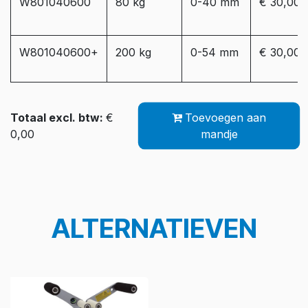
W801040600
80 kg
0-40 mm
€ 30,00
W801040600+
200 kg
0-54 mm
€ 30,00
Totaal excl. btw:
€
Toevoegen aan
0,00
mandje
ALTERNATIEVEN