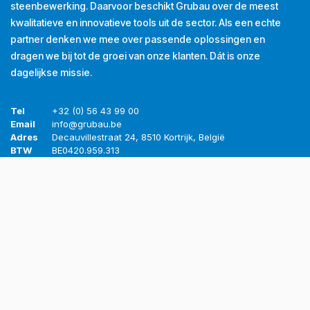
steenbewerking. Daarvoor beschikt Grubau over de meest
kwalitatieve en innovatieve tools uit de sector. Als een echte
partner denken we mee over passende oplossingen en
dragen we bij tot de groei van onze klanten. Dát is onze
dagelijkse missie.
Tel
+32 (0) 56 43 99 00
Email
info@grubau.be
Adres
Decauvillestraat 24, 8510 Kortrijk, België
BTW
BE
0420.959.313
Openingsuren
Maandag
8u-12u
13u-17u
Dinsdag
8u-12u
13u-17u
Woensdag
8u-12u
13u-17u
Donderdag
8u-12u
13u-17u
Vrijdag
8u-12u
13u-16u