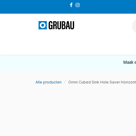
Overslaan naar inhoud
VERKOOP
Maak e
Alle producten
Omni Cubed Sink Hole Saver Horizonta