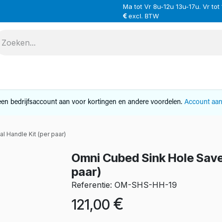
Ma tot Vr 8u-12u 13u-17u. Vr tot
excl. BTW
VERHUUR
SERVICE
OVER ONS
CONTAC
en bedrijfsaccount aan voor kortingen en andere voordelen.
Account aa
l Handle Kit (per paar)
Omni Cubed Sink Hole Saver
paar)
Referentie: OM-SHS-HH-19
€
121,00