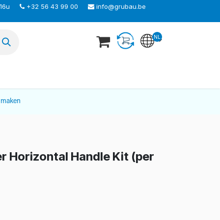
 16u
+32 56 43 99 00
info@grubau.be
NL
TEER ONS
nmaken
 Horizontal Handle Kit (per