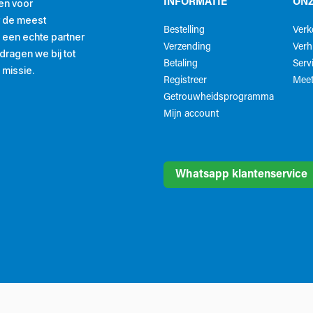
en voor
INFORMATIE
ONZ
r de meest
Bestelling
Ver
ls een echte partner
Verzending
Verh
ragen we bij tot
Betaling
Serv
 missie.
Registreer
Meet
Getrouwheidsprogramma
Mijn account
Whatsapp klantenservice