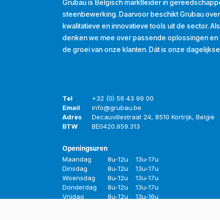
Grubau is Belgisch marktleider in gereedschapp
steenbewerking. Daarvoor beschikt Grubau ove
kwalitatieve en innovatieve tools uit de sector. A
denken we mee over passende oplossingen en d
de groei van onze klanten. Dát is onze dagelijkse
Tel
+32 (0) 56 43 99 00
Email
info@grubau.be
Adres
Decauvillestraat 24, 8510 Kortrijk, België
BTW
BE
0420.959.313
Openingsuren
Maandag
8u-12u
13u-17u
Dinsdag
8u-12u
13u-17u
Woensdag
8u-12u
13u-17u
Donderdag
8u-12u
13u-17u
Vrijdag
8u-12u
13u-16u