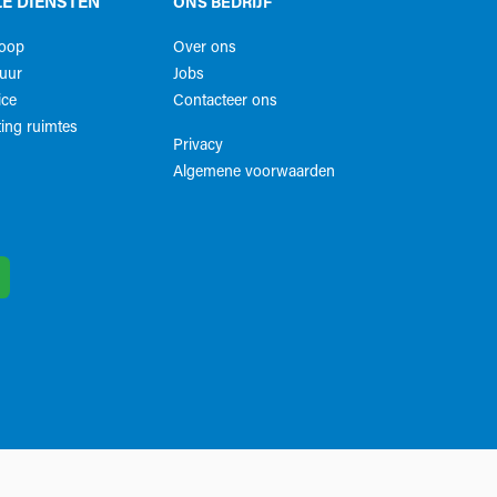
E DIENSTEN
ONS BEDRIJF
koop
Over ons
uur
Jobs
ice
Contacteer ons
ing ruimtes
Privacy
Algemene voorwaarden​