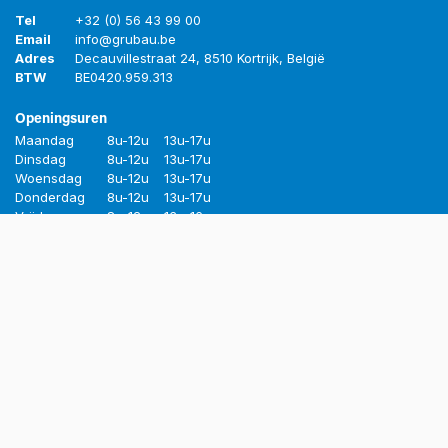
Tel
+32 (0) 56 43 99 00
Email
info@grubau.be
Adres
Decauvillestraat 24, 8510 Kortrijk, België
BTW
BE
0420.959.313
Openingsuren
Maandag
8u-12u
13u-17u
Dinsdag
8u-12u
13u-17u
Woensdag
8u-12u
13u-17u
Donderdag
8u-12u
13u-17u
Vrijdag
8u-12u
13u-16u
© Grubau BV. Alle rechten gereserveerd.
Aangeboden door
- De #1
Open source e-commerce