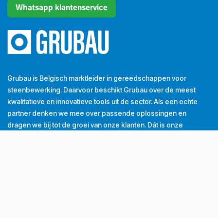
Whatsapp klantenservice
Grubau is Belgisch marktleider in gereedschappen voor
steenbewerking. Daarvoor beschikt Grubau over de meest
kwalitatieve en innovatieve tools uit de sector. Als een echte
partner denken we mee over passende oplossingen en
dragen we bij tot de groei van onze klanten. Dát is onze
dagelijkse missie.
Tel
+32 (0) 56 43 99 00
Email
info@grubau.be
Adres
Decauvillestraat 24, 8510 Kortrijk, België
BTW
BE
0420.959.313
Openingsuren