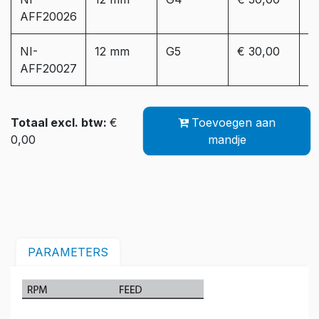
AFF20026
3
NI-
12 mm
G5
€ 30,00
Le
AFF20027
3
Totaal excl. btw:
€
Toevoegen aan
0,00
mandje
PARAMETERS