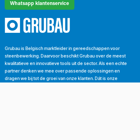
Whatsapp klantenservice
Grubau is Belgisch marktleider in gereedschappen voor
steenbewerking. Daarvoor beschikt Grubau over de meest
kwalitatieve en innovatieve tools uit de sector. Als een echte
partner denken we mee over passende oplossingen en
dragen we bij tot de groei van onze klanten. Dát is onze
dagelijkse missie.
Tel
+32 (0) 56 43 99 00
Email
info@grubau.be
Adres
Decauvillestraat 24, 8510 Kortrijk, België
BTW
BE
0420.959.313
Openingsuren