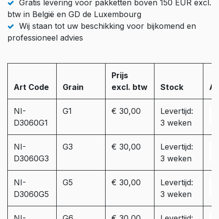
Gratis levering voor pakketten boven 150 EUR excl.
btw in België en GD de Luxembourg
Wij staan tot uw beschikking voor bijkomend en
professioneel advies
Prijs
Art Code
Grain
excl. btw
Stock
Aa
NI-
G1
€ 30,00
Levertijd:
D3060G1
3 weken
NI-
G3
€ 30,00
Levertijd:
D3060G3
3 weken
NI-
G5
€ 30,00
Levertijd:
D3060G5
3 weken
NI-
G6
€ 30,00
Levertijd: