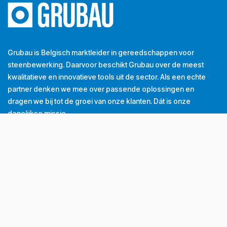
Grubau is Belgisch marktleider in gereedschappen voor
steenbewerking. Daarvoor beschikt Grubau over de meest
kwalitatieve en innovatieve tools uit de sector. Als een echte
partner denken we mee over passende oplossingen en
dragen we bij tot de groei van onze klanten. Dát is onze
dagelijkse missie.
Tel
+32 (0) 56 43 99 00
Email
info@grubau.be
Adres
Decauvillestraat 24, 8510 Kortrijk, België
BTW
BE
0420.959.313
Openingsuren
Maandag
8u-12u
13u-17u
Dinsdag
8u-12u
13u-17u
Woensdag
8u-12u
13u-17u