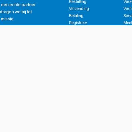
Bestelling
Ver
ls een echte partner
Verzending
Verh
ragen we bij tot
Betaling
Serv
 missie.
Registreer
Meet
Getrouwheidsprogramma
Mijn account
Whatsapp klantenservice