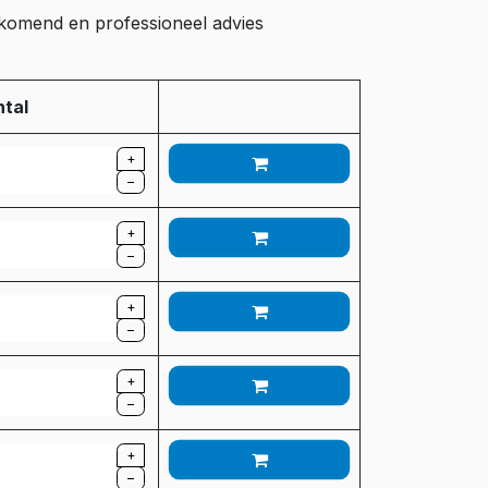
ijkomend en professioneel advies
tal
+
–
+
–
+
–
+
–
+
–