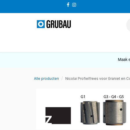
Overslaan naar inhoud
VERKOOP
Maak e
Alle producten
Nicolai Profielfrees voor Graniet e