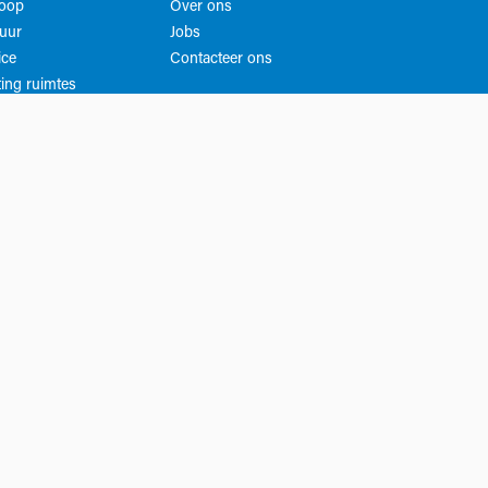
koop
Over ons
uur
Jobs
ice
Contacteer ons
ing ruimtes
Privacy
Algemene voorwaarden​