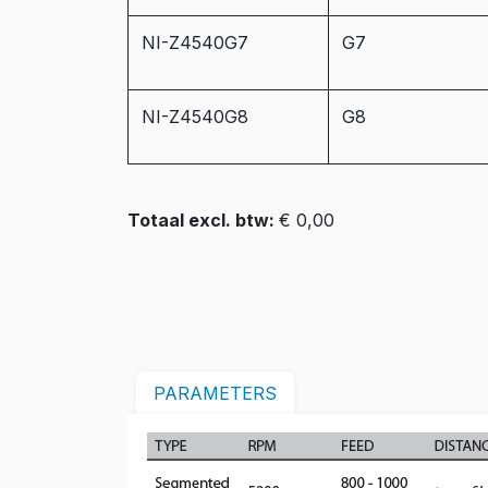
NI-Z4540G7
G7
NI-Z4540G8
G8
Totaal excl. btw:
€ 0,00
PARAMETERS