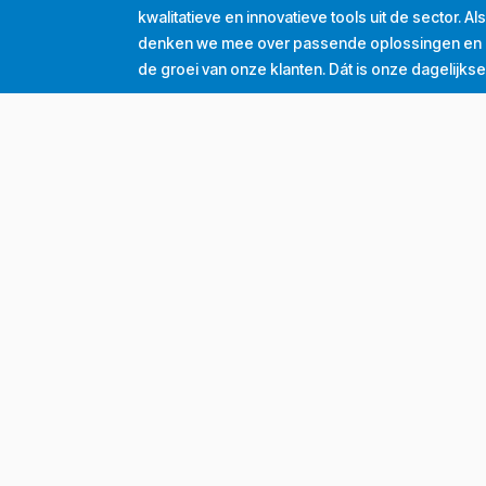
kwalitatieve en innovatieve tools uit de sector. A
denken we mee over passende oplossingen en d
de groei van onze klanten. Dát is onze dagelijkse
Tel
+32 (0) 56 43 99 00
Email
info@grubau.be
Adres
Decauvillestraat 24, 8510 Kortrijk, België
BTW
BE
0420.959.313
Openingsuren
Maandag
8u-12u
13u-17u
Dinsdag
8u-12u
13u-17u
Woensdag
8u-12u
13u-17u
Donderdag
8u-12u
13u-17u
Vrijdag
8u-12u
13u-16u