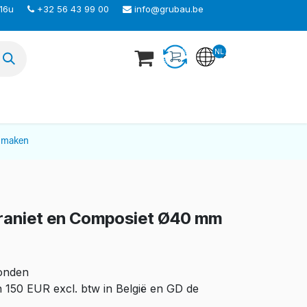
 16u
+32 56 43 99 00
info@grubau.be
NL
TEER ONS
nmaken
 Graniet en Composiet Ø40 mm
zonden
n 150 EUR excl. btw in België en GD de