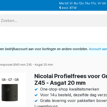
Ma tot Vr 8u-12u 13u-17u. Vr tot
excl. BTW
VERHUUR
SERVICE
OVER ONS
CONTAC
en bedrijfsaccount aan voor kortingen en andere voordelen.
Account aa
n Composiet Ø40 mm Z45 - Asgat 20 mm
Nicolai Profielfrees voor
Z45 - Asgat 20 mm
One-stop-shop kwaliteitsmerken
Voor 14u besteld, dezelfde dag ver
Gratis levering voor pakketten bove
Luxembourg