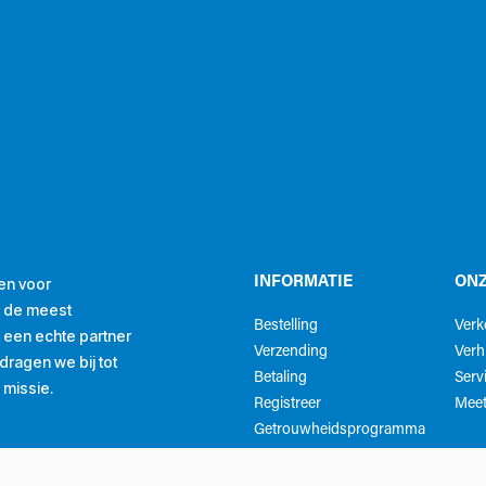
en voor
INFORMATIE
ONZ
r de meest
Bestelling
Ver
ls een echte partner
Verzending
Verh
ragen we bij tot
Betaling
Serv
 missie.
Registreer
Meet
Getrouwheidsprogramma
Mijn account