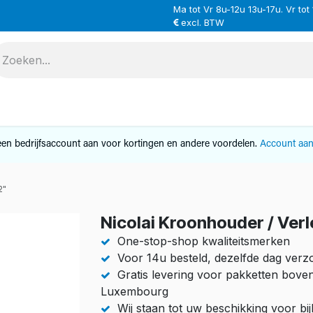
Ma tot Vr 8u-12u 13u-17u. Vr tot
excl. BTW
VERHUUR
SERVICE
OVER ONS
CONTAC
en bedrijfsaccount aan voor kortingen en andere voordelen.
Account aa
2"
Nicolai Kroonhouder / Ver
One-stop-shop kwaliteitsmerken
Voor 14u besteld, dezelfde dag ver
Gratis levering voor pakketten bove
Luxembourg
Wij staan tot uw beschikking voor b