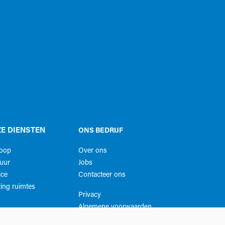
E DIENSTEN
ONS BEDRIJF
koop
Over ons
uur
Jobs
ice
Contacteer ons
ing ruimtes
Privacy
Algemene voorwaarden​