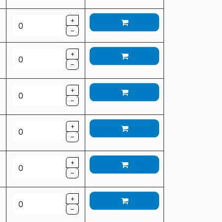
+
–
+
–
+
–
+
–
+
–
+
–