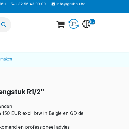
 16u
+32 56 43 99 00
info@grubau.be
NL
TEER ONS
nmaken
lengstuk R1/2"
zonden
n 150 EUR excl. btw in België en GD de
ijkomend en professioneel advies